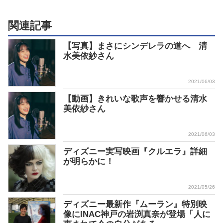
関連記事
【写真】まさにシンデレラの道へ 清
水美依紗さん
2021/06/03
【動画】きれいな歌声を響かせる清水
美依紗さん
2021/06/03
ディズニー実写映画『クルエラ』詳細
が明らかに！
2021/05/26
ディズニー最新作『ムーラン』特別映
像にINAC神戸の岩渕真奈が登場「人に