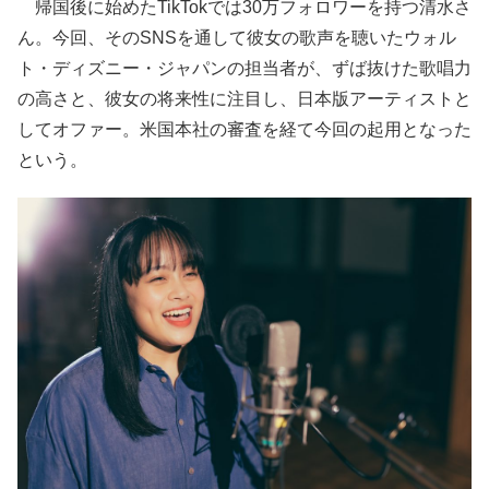
帰国後に始めたTikTokでは30万フォロワーを持つ清水さ
ん。今回、そのSNSを通して彼女の歌声を聴いたウォル
ト・ディズニー・ジャパンの担当者が、ずば抜けた歌唱力
の高さと、彼女の将来性に注目し、日本版アーティストと
してオファー。米国本社の審査を経て今回の起用となった
という。