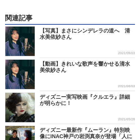
関連記事
【写真】まさにシンデレラの道へ 清
水美依紗さん
2021/06/03
【動画】きれいな歌声を響かせる清水
美依紗さん
2021/06/03
ディズニー実写映画『クルエラ』詳細
が明らかに！
2021/05/26
ディズニー最新作『ムーラン』特別映
像にINAC神戸の岩渕真奈が登場「人に