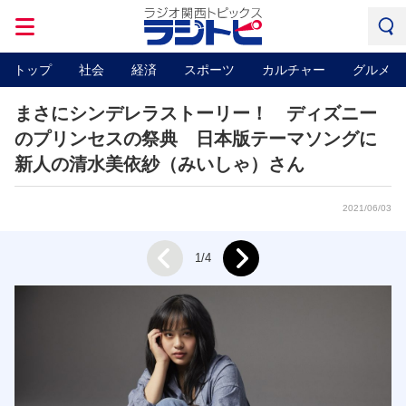
トップ
社会
経済
スポーツ
カルチャー
グルメ
まさにシンデレラストーリー！ ディズニー
のプリンセスの祭典 日本版テーマソングに
新人の清水美依紗（みいしゃ）さん
2021/06/03
Next
1/4
Prev