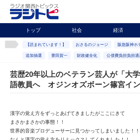
トップ
社会
経済
【読まれています！】
おさるのジョージ
阪急阪神ホ
追加抽選
豊田賀一
財政健全化
公債費負担負担適
芸歴20年以上のベテラン芸人が「大
語教員へ オジンオズボーン篠宮イ
漢字の覚え方をずっとあげてきましたがここにきて
まさかまさかの事態！！
世界的音楽プロデューサーに見つかってしまいました！！
なんと漢字の覚え方をリミックスしてくれました！！