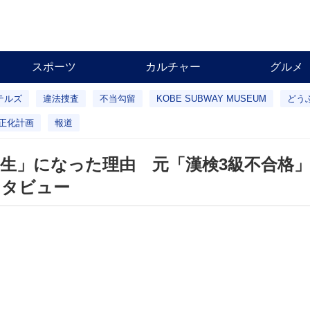
スポーツ
カルチャー
グルメ
テルズ
違法捜査
不当勾留
KOBE SUBWAY MUSEUM
どう
正化計画
報道
学生」になった理由 元「漢検3級不合格
ンタビュー