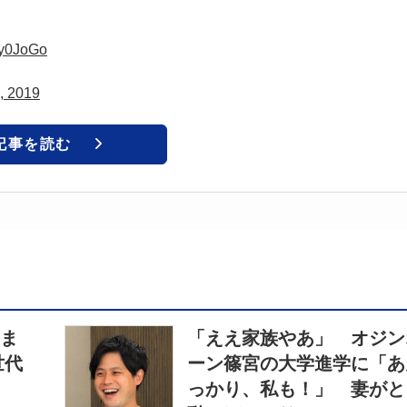
Wy0JoGo
, 2019
記事を読む
いま
「ええ家族やあ」 オジン
世代
ーン篠宮の大学進学に「あ
っかり、私も！」 妻がと