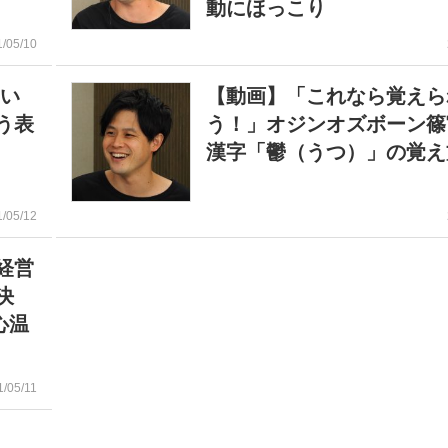
動にほっこり
1/05/10
い
【動画】「これなら覚えら
う表
う！」オジンオズボーン篠
漢字「鬱（うつ）」の覚え
1/05/12
経営
決
心温
1/05/11