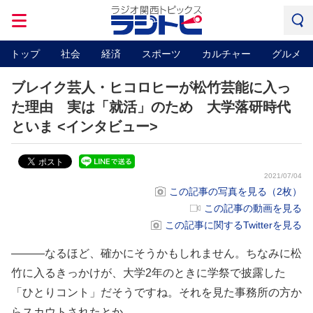
トップ
社会
経済
スポーツ
カルチャー
グルメ
ブレイク芸人・ヒコロヒーが松竹芸能に入っ
た理由 実は「就活」のため 大学落研時代
といま <インタビュー>
2021/07/04
この記事の写真を見る（2枚）
この記事の動画を見る
この記事に関するTwitterを見る
―――なるほど、確かにそうかもしれません。ちなみに松
竹に入るきっかけが、大学2年のときに学祭で披露した
「ひとりコント」だそうですね。それを見た事務所の方か
らスカウトされたとか。