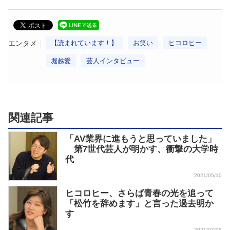
エンタメ
【読まれています！】
お笑い
ヒコロヒー
堀越愛
芸人インタビュー
関連記事
「AV業界に進もうと思っていました」
第7世代芸人が明かす、衝撃の大学時
代
2021/05/10
ヒコロヒー、さらば青春の光を追って
「松竹を辞めます」と言った過去明か
す
2021/07/05