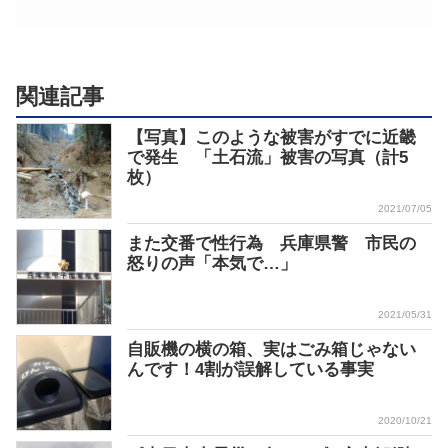
関連記事
【写真】このような被害がすでに近畿
で発生 「土石流」被害の写真（計5
枚）
2021/07/05
また交番で性行為 兵庫県警 市民の
怒りの声「本気で…」
2021/05/31
自販機の横の箱、実はごみ箱じゃない
んです！4割が誤解している事実
2020/10/21