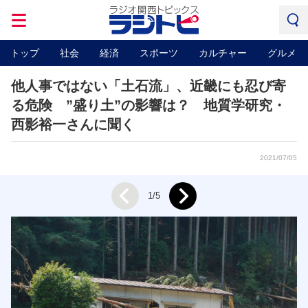
トップ
社会
経済
スポーツ
カルチャー
グルメ
他人事ではない「土石流」、近畿にも忍び寄
る危険 ”盛り土”の影響は？ 地質学研究・
西影裕一さんに聞く
2021/07/05
Next
1/5
Prev