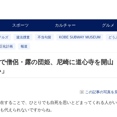
スポーツ
カルチャー
グルメ
テルズ
違法捜査
不当勾留
KOBE SUBWAY MUSEUM
どう
正化計画
報道
で僧侶・露の団姫、尼崎に道心寺を開山
い」
この記事の写真を見
在することで、ひとりでも自死を思いとどまってくれる人がい
も代えられないですからね。