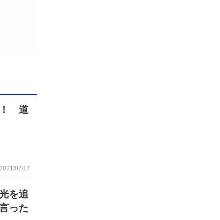
！ 道
2021/07/17
光を追
言った