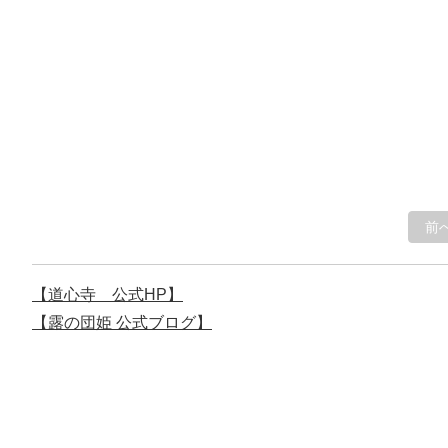
前
【道心寺 公式HP】
【露の団姫 公式ブログ】