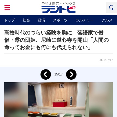
トップ
社会
経済
スポーツ
カルチャー
グルメ
高校時代のつらい経験を胸に 落語家で僧
侶・露の団姫、尼崎に道心寺を開山「人間の
命ってお金にも何にも代えられない」
2021/07/17
Next
15/17
Prev