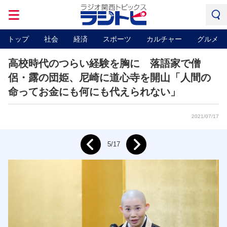
トップ
社会
経済
スポーツ
カルチャー
グルメ
高校時代のつらい経験を胸に 落語家で僧
侶・露の団姫、尼崎に道心寺を開山「人間の
命ってお金にも何にも代えられない」
2021/07/17
Next
5/17
Prev