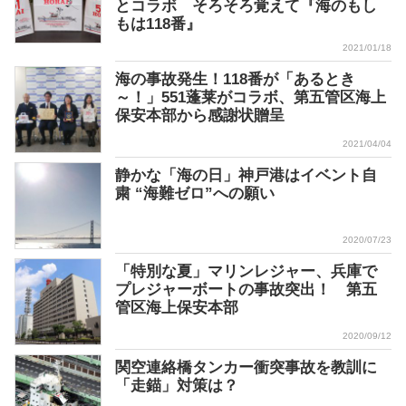
とコラボ そろそろ覚えて『海のもし
もは118番』
2021/01/18
海の事故発生！118番が「あるとき
～！」551蓬莱がコラボ、第五管区海上
保安本部から感謝状贈呈
2021/04/04
静かな「海の日」神戸港はイベント自
粛 “海難ゼロ”への願い
2020/07/23
「特別な夏」マリンレジャー、兵庫で
プレジャーボートの事故突出！ 第五
管区海上保安本部
2020/09/12
関空連絡橋タンカー衝突事故を教訓に
「走錨」対策は？