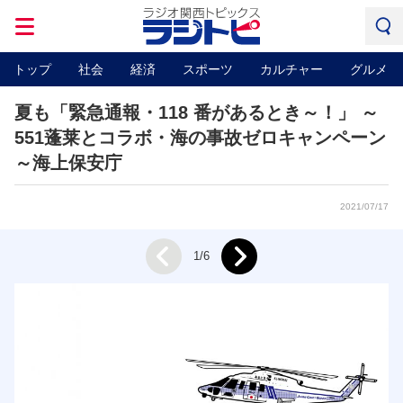
トップ
社会
経済
スポーツ
カルチャー
グルメ
夏も「緊急通報・118 番があるとき～！」 ～
551蓬莱とコラボ・海の事故ゼロキャンペーン
～海上保安庁
2021/07/17
Next
1/6
Prev