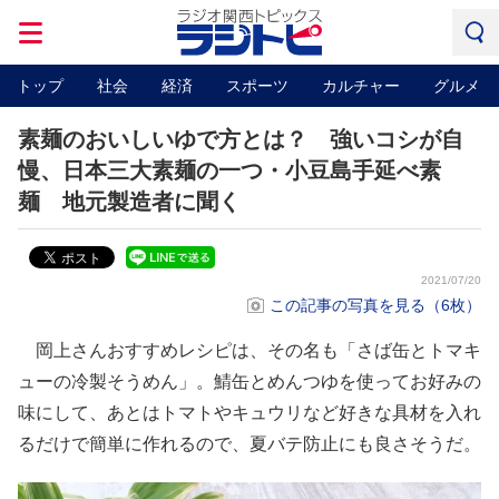
トップ
社会
経済
スポーツ
カルチャー
グルメ
素麺のおいしいゆで方とは？ 強いコシが自
慢、日本三大素麺の一つ・小豆島手延べ素
麺 地元製造者に聞く
2021/07/20
この記事の写真を見る（6枚）
岡上さんおすすめレシピは、その名も「さば缶とトマキ
ューの冷製そうめん」。鯖缶とめんつゆを使ってお好みの
味にして、あとはトマトやキュウリなど好きな具材を入れ
るだけで簡単に作れるので、夏バテ防止にも良さそうだ。