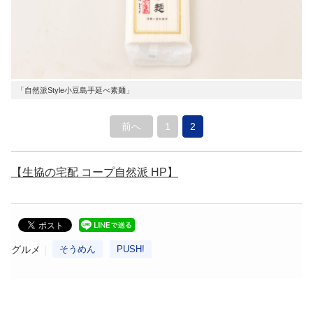
「自然派Style小豆島手延べ素麺」
前へ
1
2
【生協の宅配 コープ自然派 HP】
グルメ
そうめん
PUSH!