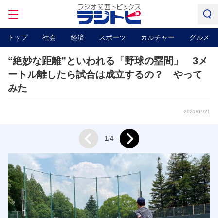
トップ
社会
経済
スポーツ
カルチャー
グルメ
“絶妙な距離”といわれる「野球の塁間」 3メ
ートル離したら試合は成立するの？ やって
みた
2021/07/21
Next
1/4
Prev