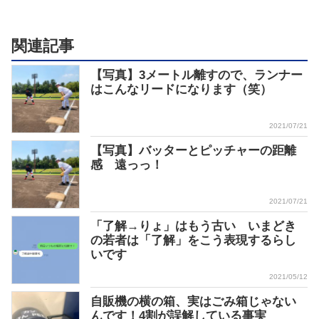
関連記事
【写真】3メートル離すので、ランナー
はこんなリードになります（笑）
2021/07/21
【写真】バッターとピッチャーの距離
感 遠っっ！
2021/07/21
「了解→りょ」はもう古い いまどき
の若者は「了解」をこう表現するらし
いです
2021/05/12
自販機の横の箱、実はごみ箱じゃない
んです！4割が誤解している事実