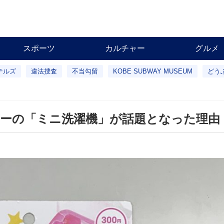
スポーツ
カルチャー
グルメ
テルズ
違法捜査
不当勾留
KOBE SUBWAY MUSEUM
どう
ーの「ミニ洗濯機」が話題となった理由