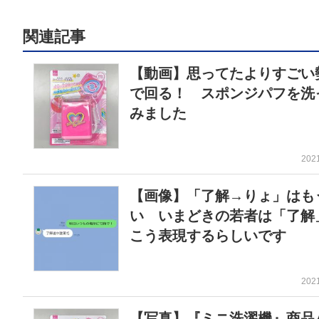
関連記事
【動画】思ってたよりすごい
で回る！ スポンジパフを洗
みました
202
【画像】「了解→りょ」はも
い いまどきの若者は「了解
こう表現するらしいです
202
【写真】『ミニ洗濯機』商品