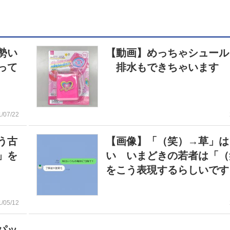
勢い
【動画】めっちゃシュール
って
排水もできちゃいます
1/07/22
う古
【画像】「（笑）→草」は
」を
い いまどきの若者は「（
をこう表現するらしいです
1/05/12
パッ