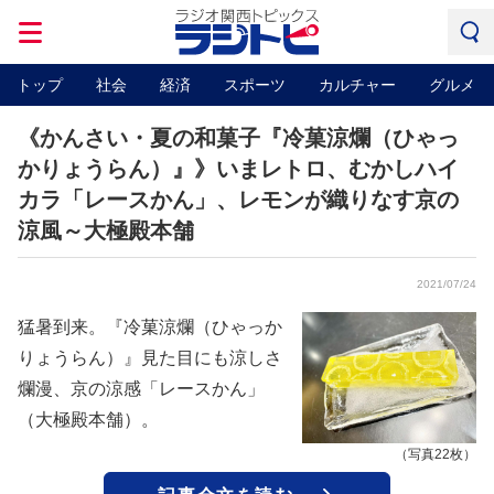
トップ
社会
経済
スポーツ
カルチャー
グルメ
《かんさい・夏の和菓子『冷菓涼爛（ひゃっ
かりょうらん）』》いまレトロ、むかしハイ
カラ「レースかん」、レモンが織りなす京の
涼風～大極殿本舗
2021/07/24
猛暑到来。『冷菓涼爛（ひゃっか
りょうらん）』見た目にも涼しさ
爛漫、京の涼感「レースかん」
（大極殿本舗）。
（写真22枚）