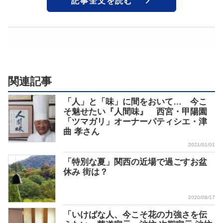
記事全文を読む
関連記事
「人」と「味」に間をおいて… 今こ
そ魅せたい『人間味』 西宮・甲陽園
「ツマガリ」オーナーパティシエ・津
曲 孝さん
2021/01/01
「特別な夏」関西の近場で過ごすお盆
休み 街は？
2020/08/17
「いけばな人、今こそ花の力強さを伝