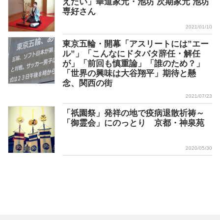
えたい」華道家元・池坊 次期家元 池坊
専好さん
2021/01/10
東京五輪・開幕「アスリートには”エー
ル”」「こんなにドタバタ辞任・解任
が」「前回も慎重論」「誰のため？」
「世界の興味は大谷翔平」期待と懸
念、関西の街
2021/07/23
「祇園祭」発祥の地で疫病退散祈祷～
「御霊会」にのっとり 京都・神泉苑
2020/05/30