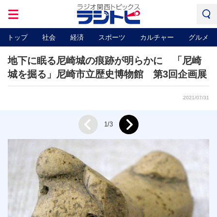
トップ
社会
経済
スポーツ
カルチャー
グルメ
地下に眠る尼崎城の痕跡が明らかに 「尼崎
城を掘る」尼崎市立歴史博物館 第3回企画展
2021/07/31
Next
1/3
Prev