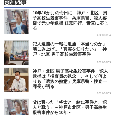
関連記事
10年10か月の命日に…神戸・北区 男
子高校生殺害事件 兵庫県警、殺人容
疑で元少年逮捕 任意同行、素直に応じ
る
2021/08/04
犯人逮捕の一報に遺族「本当なのか」
涙こみ上げ…「真実を知りたい」 神
戸・北区 男子高校生殺害事件
2021/08/05
神戸・北区 男子高校生殺害事件 犯人
逮捕は「捜査員の執念」、そして何よ
りも「遺族の熱意」兵庫県警・捜査一
課長が語る
2021/08/05
父は誓った「将太と一緒に事件と、犯
人と戦う」～神戸市北区・男子高校生
殺害事件から10年～