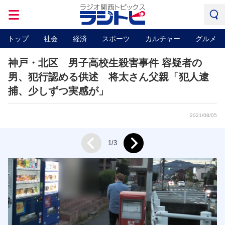
トップ
社会
経済
スポーツ
カルチャー
グルメ
神戸・北区 男子高校生殺害事件 容疑者の
男、犯行認める供述 将太さん父親「犯人逮
捕、少しずつ実感が」
2021/08/05
Next
1/3
Prev