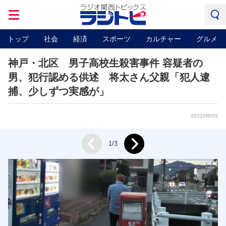
トップ
社会
経済
スポーツ
カルチャー
グルメ
神戸・北区 男子高校生殺害事件 容疑者の
男、犯行認める供述 将太さん父親「犯人逮
捕、少しずつ実感が」
2021/08/05
Next
1/3
Prev