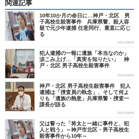
関連記事
10年10か月の命日に…神戸・北区 男
子高校生殺害事件 兵庫県警、殺人容
疑で元少年逮捕 任意同行、素直に応じ
る
2021/08/04
犯人逮捕の一報に遺族「本当なのか」
涙こみ上げ…「真実を知りたい」 神
戸・北区 男子高校生殺害事件
2021/08/05
神戸・北区 男子高校生殺害事件 犯人
逮捕は「捜査員の執念」、そして何よ
りも「遺族の熱意」兵庫県警・捜査一
課長が語る
2021/08/05
父は誓った「将太と一緒に事件と、犯
人と戦う」～神戸市北区・男子高校生
殺害事件から10年～