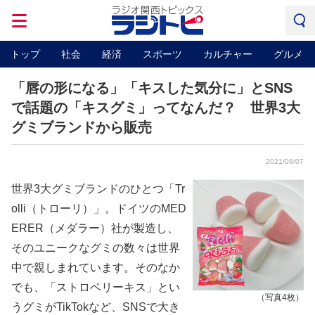
トップ
社会
経済
スポーツ
カルチャー
グルメ
「唇の形になる」「キスした気分に」とSNS
で話題の「キスグミ」ってなんだ？ 世界3大
グミブランドから販売
2021/08/07
世界3大グミブランドのひとつ「Tr
olli（トローリ）」。ドイツのMED
ERER（メダラー）社が製造し、
そのユニークなグミの数々は世界
中で親しまれています。そのなか
でも、「ストロベリーキス」とい
（写真4枚）
うグミがTikTokなど、SNSで大き