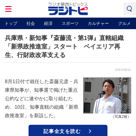
トップ
社会
経済
スポーツ
カルチャー
グルメ
兵庫県・新知事『斎藤流・第1弾』直轄組織
「新県政推進室」スタート ベイエリア再
生、行財政改革支える
2021/08/11
8月1日付で就任した斎藤元彦・兵
庫県知事が、知事選で掲げた重点
公約などに速やかに取り組むた
め、10日、知事直轄の組織「新県
政推進室」を新設した。
（写真2枚）
記事全文を読む