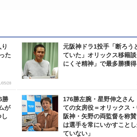
入り
元阪神ドラ1投手「断ろう
った
ていた」オリックス移籍談
にくそ精神」で最多勝獲得
1/05/28
6勝
176勝左腕・星野伸之さん
ムが
ての女房役＝オリックス・
つし
阪神・矢野の両監督を称賛
は選手を常にいかすことし
ていない」