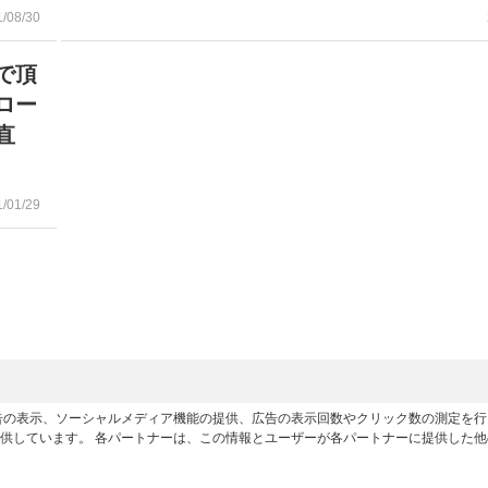
1/08/30
で頂
ロー
直
1/01/29
広告の表示、ソーシャルメディア機能の提供、広告の表示回数やクリック数の測定を
供しています。 各パートナーは、この情報とユーザーが各パートナーに提供した