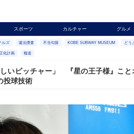
スポーツ
カルチャー
グルメ
テルズ
違法捜査
不当勾留
KOBE SUBWAY MUSEUM
どう
正化計画
報道
ろしいピッチャー」 『星の王子様』こと
の投球技術