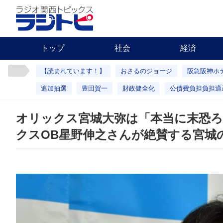
トップ
社会
経済
【読まれています！】
おさるのジョージ
阪急阪神ホ
追加抽選
豊田賀一
財政健全化
公債費負担負担適
オリックス宮城大弥は「本当に末恐
クスOB星野伸之さんが絶賛する宮城