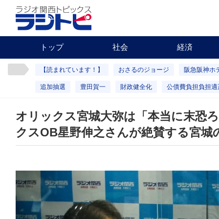
トップ
社会
経済
【読まれています！】
おさるのジョージ
阪急阪神ホ
追加抽選
豊田賀一
財政健全化
公債費負担負担適
オリックス宮城大弥は「本当に末恐
クスOB星野伸之さんが絶賛する宮城