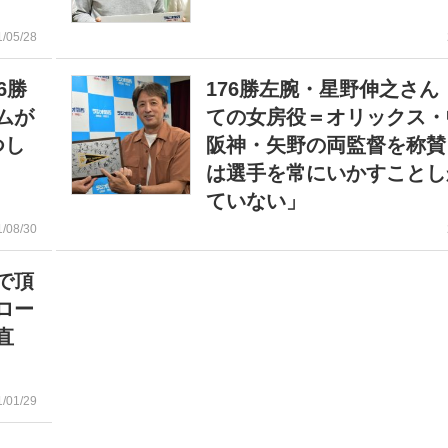
1/05/28
6勝
176勝左腕・星野伸之さん
ムが
ての女房役＝オリックス・
つし
阪神・矢野の両監督を称賛
は選手を常にいかすことし
ていない」
1/08/30
で頂
ロー
直
1/01/29