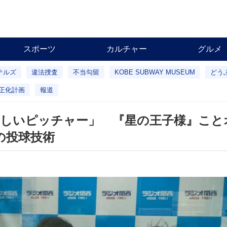
スポーツ
カルチャー
グルメ
テルズ
違法捜査
不当勾留
KOBE SUBWAY MUSEUM
どう
正化計画
報道
ろしいピッチャー」 『星の王子様』こと
の投球技術