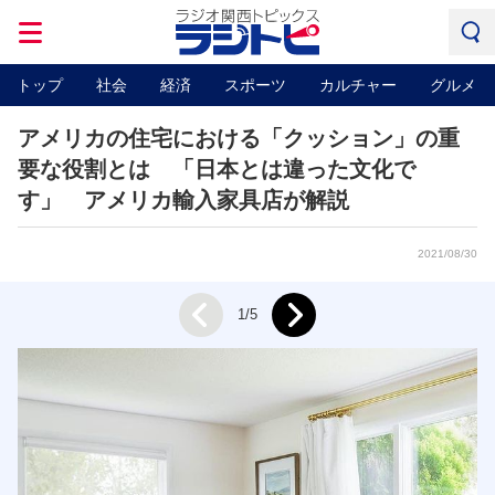
トップ
社会
経済
スポーツ
カルチャー
グルメ
アメリカの住宅における「クッション」の重
要な役割とは 「日本とは違った文化で
す」 アメリカ輸入家具店が解説
2021/08/30
Next
1/5
Prev