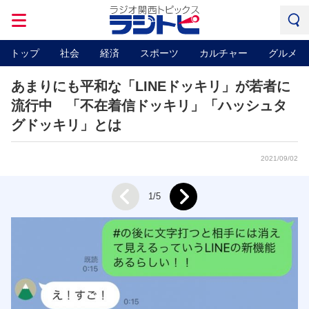
トップ
社会
経済
スポーツ
カルチャー
グルメ
あまりにも平和な「LINEドッキリ」が若者に
流行中 「不在着信ドッキリ」「ハッシュタ
グドッキリ」とは
2021/09/02
Next
1/5
Prev