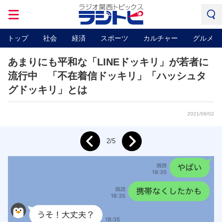
トップ
社会
経済
スポーツ
カルチャー
グルメ
あまりにも平和な「LINEドッキリ」が若者に
流行中 「不在着信ドッキリ」「ハッシュタ
グドッキリ」とは
2021/09/02
Next
2/5
Prev