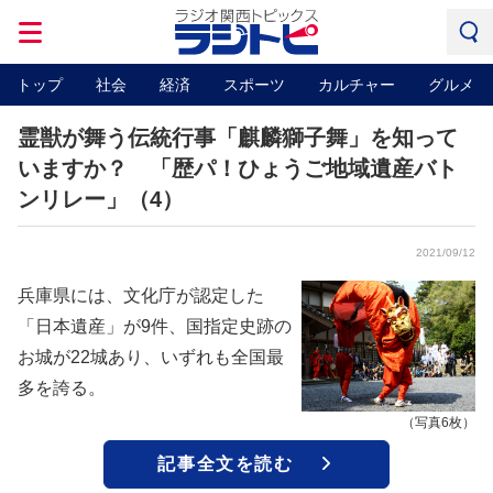
トップ
社会
経済
スポーツ
カルチャー
グルメ
霊獣が舞う伝統行事「麒麟獅子舞」を知って
いますか？ 「歴パ！ひょうご地域遺産バト
ンリレー」（4）
2021/09/12
兵庫県には、文化庁が認定した
「日本遺産」が9件、国指定史跡の
お城が22城あり、いずれも全国最
多を誇る。
（写真6枚）
記事全文を読む