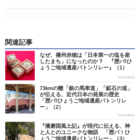
関連記事
なぜ、播州赤穂は「日本第一の塩を産
したまち」になったのか？ 『歴パ!ひ
ょうご地域遺産バトンリレー』（1）
2021/08/31
73kmの轍「銀の馬車道」「鉱石の道」
が伝える、近代日本の発展の歴史
「歴パ!ひょうご地域遺産バトンリレ
ー」（2）
2021/09/01
『播磨国風土記』が現代に伝える、神
と人とのユニークな物語 「歴パ！ひ
ょうご地域遺産バトンリレー」（3）