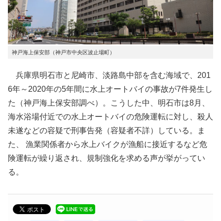
神戸海上保安部（神戸市中央区波止場町）
兵庫県明石市と尼崎市、淡路島中部を含む海域で、201
6年～2020年の5年間に水上オートバイの事故が7件発生し
た（神戸海上保安部調べ）。こうした中、明石市は8月、
海水浴場付近での水上オートバイの危険運転に対し、殺人
未遂などの容疑で刑事告発（容疑者不詳）している。ま
た、 漁業関係者から水上バイクが漁船に接近するなど危
険運転が繰り返され、規制強化を求める声が挙がってい
る。