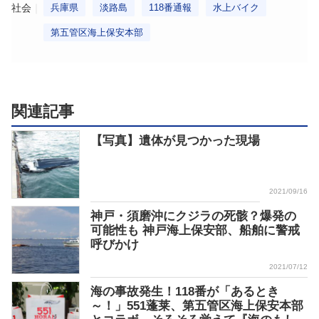
社会
兵庫県
淡路島
118番通報
水上バイク
第五管区海上保安本部
関連記事
【写真】遺体が見つかった現場
2021/09/16
神戸・須磨沖にクジラの死骸？爆発の
可能性も 神戸海上保安部、船舶に警戒
呼びかけ
2021/07/12
海の事故発生！118番が「あるとき
～！」551蓬莱、第五管区海上保安本部