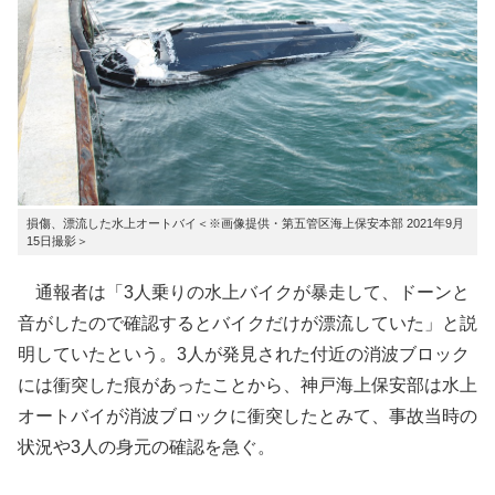
損傷、漂流した水上オートバイ＜※画像提供・第五管区海上保安本部 2021年9月
15日撮影＞
通報者は「3人乗りの水上バイクが暴走して、ドーンと
音がしたので確認するとバイクだけが漂流していた」と説
明していたという。3人が発見された付近の消波ブロック
には衝突した痕があったことから、神戸海上保安部は水上
オートバイが消波ブロックに衝突したとみて、事故当時の
状況や3人の身元の確認を急ぐ。