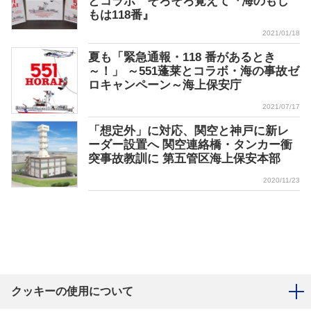
とコラボ そろそろ覚えて『海のもし
もは118番』
2021/01/18
夏も「緊急通報・118 番があるとき
～！」 ～551蓬莱とコラボ・海の事故ゼ
ロキャンペーン～海上保安庁
2021/07/17
「想定外」に対応、関空と神戸に新レ
ーダー設置へ 関空連絡橋・タンカー衝
突事故教訓に 第五管区海上保安本部
2020/11/23
クッキーの使用について