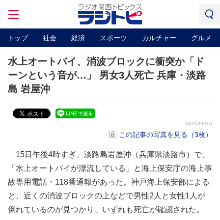
トップ
社会
経済
スポーツ
カルチャー
グルメ
水上オートバイ、消波ブロックに衝突か「ド
ーンという音が…」 男女3人死亡 兵庫・淡路
島 岩屋沖
2021/09/16
この記事の写真を見る（3枚）
15日午後4時すぎ、淡路島岩屋沖（兵庫県淡路市）で、
「水上オートバイが漂流している」と海上保安庁の海上事
故専用電話・118番通報があった。神戸海上保安部による
と、近くの消波ブロックの上などで男性2人と女性1人が
倒れているのが見つかり、いずれも死亡が確認された。