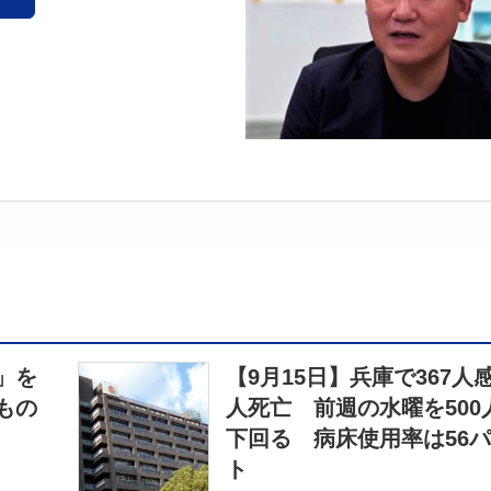
」を
【9月15日】兵庫で367人
もの
人死亡 前週の水曜を500
下回る 病床使用率は56
ト