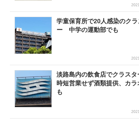
202
学童保育所で20人感染のクラ
ー 中学の運動部でも
202
淡路島内の飲食店でクラス
時短営業せず酒類提供、カラ
も
202