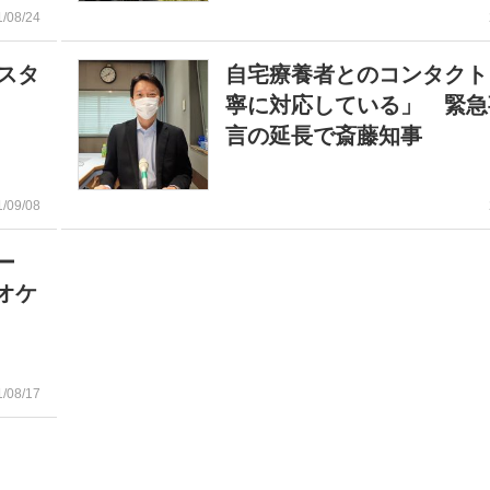
1/08/24
スタ
自宅療養者とのコンタクト
寧に対応している」 緊急
言の延長で斎藤知事
1/09/08
ター
オケ
1/08/17