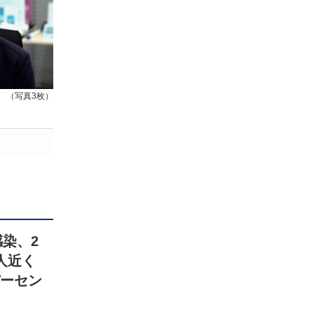
（写真3枚）
感染、2
人近く
パーセン