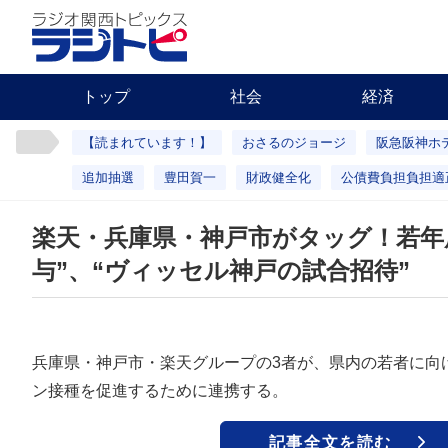
トップ
社会
経済
【読まれています！】
おさるのジョージ
阪急阪神ホ
追加抽選
豊田賀一
財政健全化
公債費負担負担適
楽天・兵庫県・神戸市がタッグ！若年層
与”、“ヴィッセル神戸の試合招待”
兵庫県・神戸市・楽天グループの3者が、県内の若者に向
ン接種を促進するために連携する。
記事全文を読む