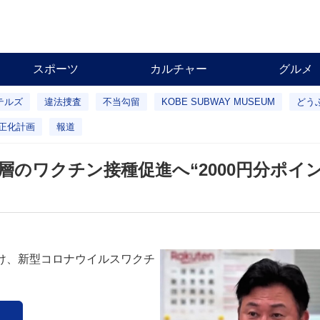
スポーツ
カルチャー
グルメ
テルズ
違法捜査
不当勾留
KOBE SUBWAY MUSEUM
どう
正化計画
報道
のワクチン接種促進へ“2000円分ポイ
け、新型コロナウイルスワクチ