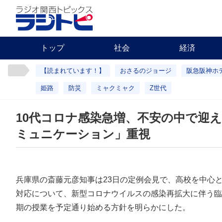
トップ
社会
経済
【読まれています！】
おさるのジョージ
阪急阪神ホ
姫路
防災
ミャクミャク
Z世代
10代コロナ感染急増、不安の中で迎
ミュニケーション」重視
兵庫県の斎藤元彦知事は23日の定例会見で、高校を中心
対応について、新型コロナウイルスの感染再拡大に伴う臨
期の授業を予定通り始める方針を明らかにした。