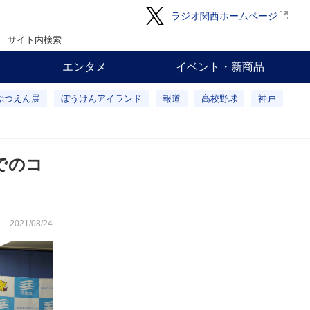
ラジオ関西ホームページ
サイト内検索
エンタメ
イベント・新商品
ぶつえん展
ぼうけんアイランド
報道
高校野球
神戸
でのコ
2021/08/24