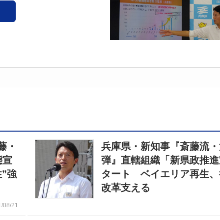
藤・
兵庫県・新知事『斎藤流・
態宣
弾』直轄組織「新県政推進
”強
タート ベイエリア再生、
改革支える
1/08/21