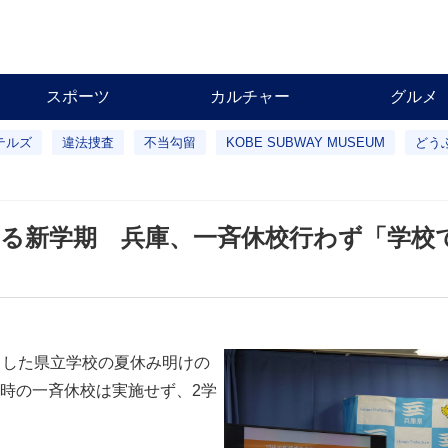
スポーツ
カルチャー
グルメ
テルズ
違法捜査
不当勾留
KOBE SUBWAY MUSEUM
どう
える新学期 兵庫、一斉休校行わず「学校
とした県立学校の夏休み明けの
時の一斉休校は実施せず、2学