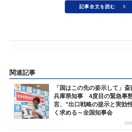
記事全文を読む
関連記事
「国はこの先の姿示して」斎
兵庫県知事 4度目の緊急事
言、”出口戦略の提示と実効性
く求める～全国知事会
202