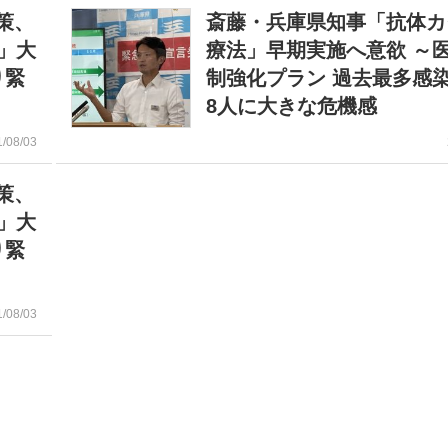
策、
斎藤・兵庫県知事「抗体カ
信」大
療法」早期実施へ意欲 ～
り緊
制強化プラン 過去最多感染
8人に大きな危機感
1/08/03
策、
信」大
り緊
1/08/03