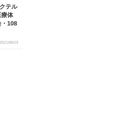
クテル
医療体
・108
2021/08/19