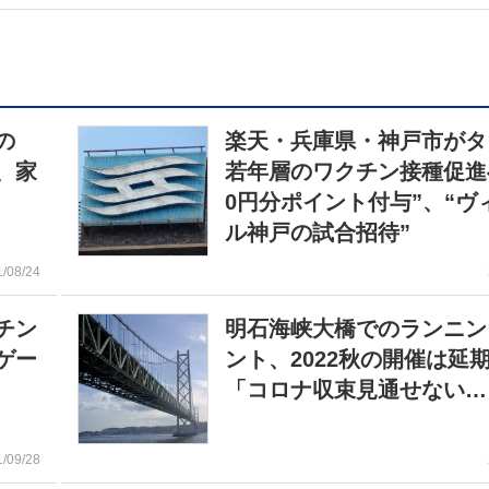
の
楽天・兵庫県・神戸市がタ
、家
若年層のワクチン接種促進へ
0円分ポイント付与”、“ヴ
ル神戸の試合招待”
1/08/24
チン
明石海峡大橋でのランニン
ゲー
ント、2022秋の開催は
「コロナ収束見通せない…
1/09/28