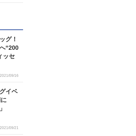
印
キ
ー
を
ッグ！
使
“200
っ
ィッセ
て
く
だ
2021/09/16
さ
い。
グイベ
延期に
」
2021/09/21