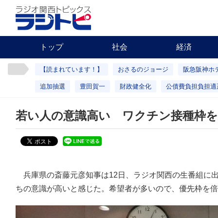
トップ
社会
経済
【読まれています！】
おさるのジョージ
阪急阪神ホ
追加抽選
豊田賀一
財政健全化
公債費負担負担適
若い人の意識高い ワクチン接種枠を
兵庫県の斎藤元彦知事は12日、ラジオ関西の生番組に
ちの意識が高いと感じた。希望者が多いので、優先枠を倍