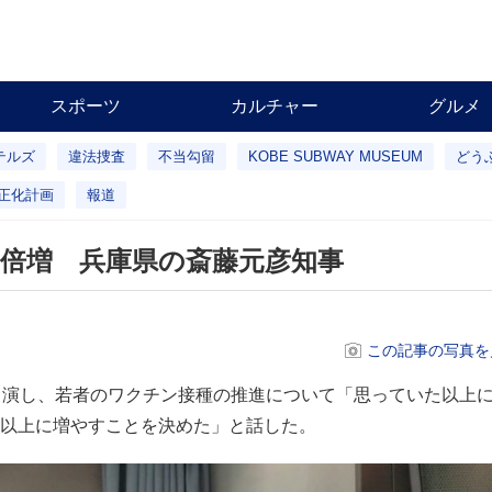
スポーツ
カルチャー
グルメ
テルズ
違法捜査
不当勾留
KOBE SUBWAY MUSEUM
どう
正化計画
報道
倍増 兵庫県の斎藤元彦知事
この記事の写真を
出演し、若者のワクチン接種の推進について「思っていた以上
以上に増やすことを決めた」と話した。