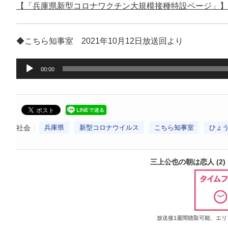
【「兵庫県新型コロナワクチン大規模接種特設ページ」】
◆こちら知事室 2021年10月12日放送回より
音
00:00
声
プ
レ
ー
社会
兵庫県
新型コロナウイルス
こちら知事室
ひょ
ヤ
ー
三上公也の朝は恋人 (2) | ラ
放送後1週間聴取可能、エリア