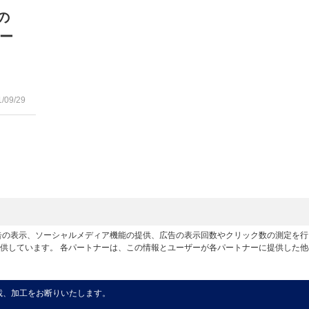
の
ー
1/09/29
広告の表示、ソーシャルメディア機能の提供、広告の表示回数やクリック数の測定を
供しています。 各パートナーは、この情報とユーザーが各パートナーに提供した
載、加工をお断りいたします。