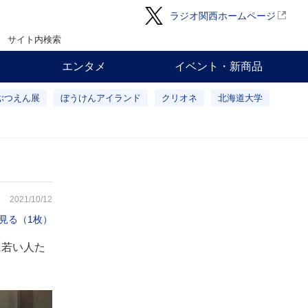
ラジオ関西ホームページ
サイト内検索
エンタメ
イベント・新商品
ぶつえん展
ぼうけんアイランド
クリオネ
北海道大学
2021/10/12
見る（1枚）
に若い人た