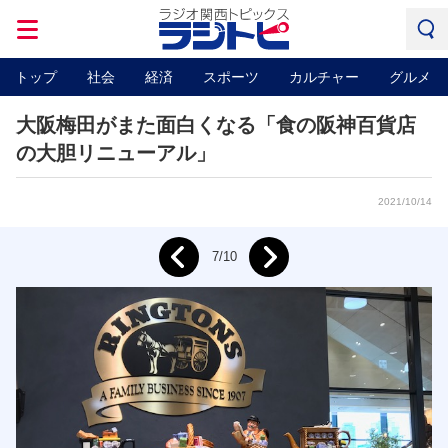
トップ
社会
経済
スポーツ
カルチャー
グルメ
大阪梅田がまた面白くなる「食の阪神百貨店
の大胆リニューアル」
2021/10/14
Next
7/10
Prev