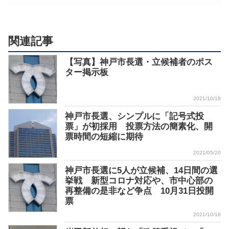
関連記事
【写真】神戸市長選・立候補者のポス
ター掲示板
2021/10/18
神戸市長選、シンプルに「記号式投
票」が初採用 投票方法の簡素化、開
票時間の短縮に期待
2021/05/20
神戸市長選に5人が立候補、14日間の選
挙戦 新型コロナ対応や、市中心部の
再整備の是非など争点 10月31日投開
票
2021/10/18