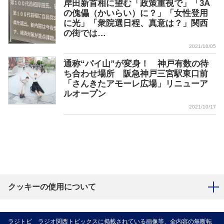
岸田新首相に望む「政策重視で」「3A
の傀儡（かいらい）に？」「女性登用
に光」「衆院選日程、真意は？」関西
の街では…
2021/10/05
通称“パイ山”が変身！ 神戸有数の待
ち合わせ場所 阪急神戸三宮駅東口前
「さんきたアモーレ広場」リニューア
ルオープン
2021/10/17
クッキーの使用について
ラジトピ ラジオ関西トピックスに掲載されている画像等、全内容の無断転