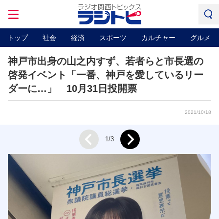
トップ
社会
経済
スポーツ
カルチャー
グルメ
神戸市出身の山之内すず、若者らと市長選の
啓発イベント「一番、神戸を愛しているリー
ダーに…」 10月31日投開票
2021/10/18
Next
1/3
Prev