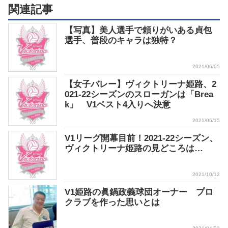
関連記事
【写真】美人選手で頼りがいある貞包
選手、普段のキャラは独特？
2021/06/05
【女子バレー】ヴィクトリーナ姫路、2
021-22シーズンのスローガンは「Brea
k」 V1ベスト4入りへ決意
2021/06/15
V1リーグ開幕目前！2021-22シーズン、
ヴィクトリーナ姫路の見どころは…
2021/10/12
V1姫路の眞鍋政義球団オーナー プロ
クラブを作った思いとは