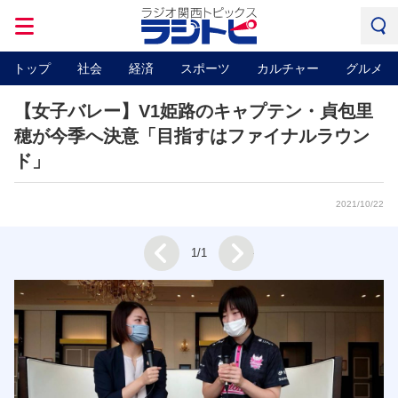
トップ
社会
経済
スポーツ
カルチャー
グルメ
【女子バレー】V1姫路のキャプテン・貞包里
穂が今季へ決意「目指すはファイナルラウン
ド」
2021/10/22
Next
1/1
Prev