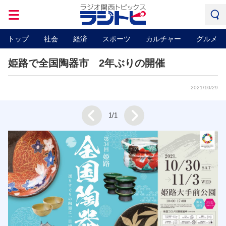
トップ
社会
経済
スポーツ
カルチャー
グルメ
姫路で全国陶器市 2年ぶりの開催
2021/10/29
Next
1/1
Prev