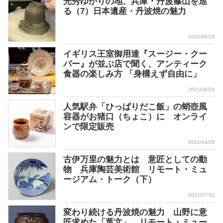
光秀ゆかりの地、兵庫・丹波篠⼭を巡
る（7）日本遺産・丹波焼の魅力
2020/09/14
イギリス王室御用達『スージー・クー
パー』が並ぶ店で聞く、アンティーク
食器の楽しみ方 「身構えず自由に」
2021/06/21
人気駅弁「ひっぱりだこ飯」の蛸壺風
容器がお猪口（ちょこ）に オンライ
ンで限定販売
2021/04/05
古伊万里の魅力とは 意匠としての動
物 兵庫陶芸美術館 リモート・ミュ
ージアム・トーク（下）
2021/07/31
変わり続ける丹波焼の魅力 山野に意
匠求めた「葉文」 リモート・ミュー