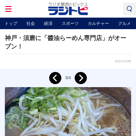
トップ
社会
経済
スポーツ
カルチャー
グルメ
神戸・須磨に「醬油らーめん専門店」がオー
プン！
2021/11/08
Next
3/4
Prev