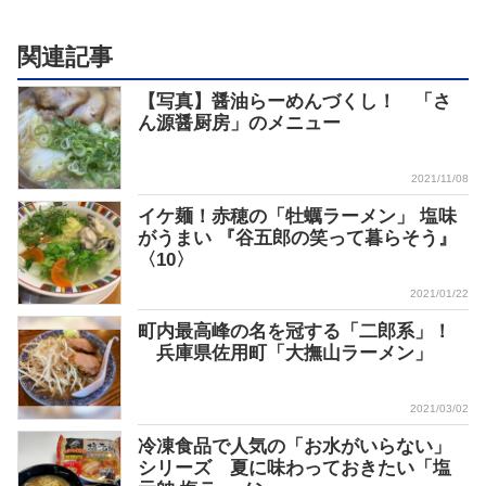
関連記事
【写真】醤油らーめんづくし！ 「さ
ん源醤厨房」のメニュー
2021/11/08
イケ麺！赤穂の「牡蠣ラーメン」 塩味
がうまい 『谷五郎の笑って暮らそう』
〈10〉
2021/01/22
町内最高峰の名を冠する「二郎系」！
兵庫県佐用町「大撫山ラーメン」
2021/03/02
冷凍食品で人気の「お水がいらない」
シリーズ 夏に味わっておきたい「塩