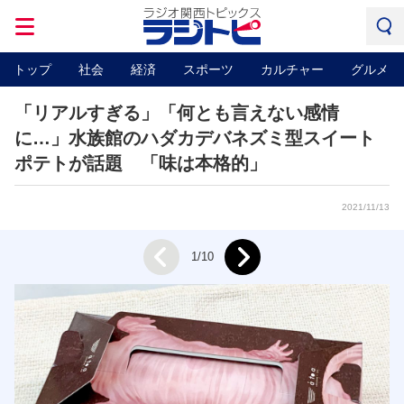
トップ
社会
経済
スポーツ
カルチャー
グルメ
「リアルすぎる」「何とも言えない感情
に…」水族館のハダカデバネズミ型スイート
ポテトが話題 「味は本格的」
2021/11/13
Next
1/10
Prev