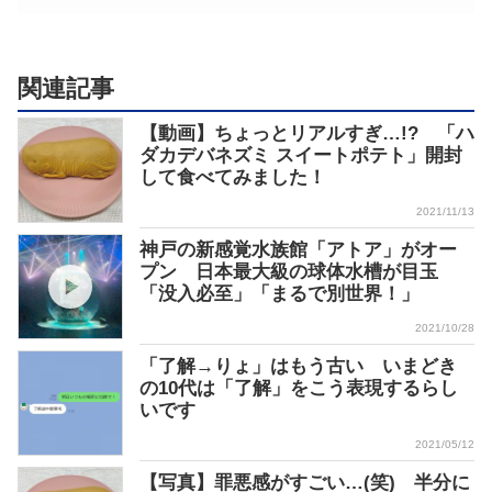
関連記事
【動画】ちょっとリアルすぎ…!? 「ハ
ダカデバネズミ スイートポテト」開封
して食べてみました！
2021/11/13
神戸の新感覚水族館「アトア」がオー
プン 日本最大級の球体水槽が目玉
「没入必至」「まるで別世界！」
2021/10/28
「了解→りょ」はもう古い いまどき
の10代は「了解」をこう表現するらし
いです
2021/05/12
【写真】罪悪感がすごい…(笑) 半分に