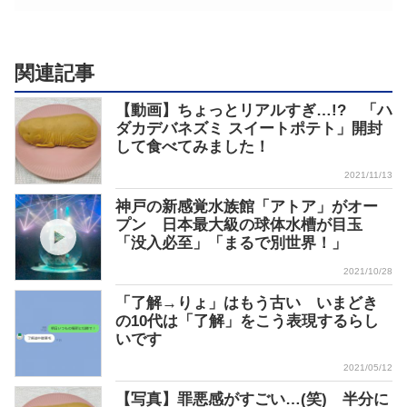
関連記事
【動画】ちょっとリアルすぎ…!? 「ハ
ダカデバネズミ スイートポテト」開封
して食べてみました！
2021/11/13
神戸の新感覚水族館「アトア」がオー
プン 日本最大級の球体水槽が目玉
「没入必至」「まるで別世界！」
2021/10/28
「了解→りょ」はもう古い いまどき
の10代は「了解」をこう表現するらし
いです
2021/05/12
【写真】罪悪感がすごい…(笑) 半分に