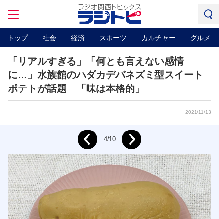
トップ
社会
経済
スポーツ
カルチャー
グルメ
「リアルすぎる」「何とも言えない感情
に…」水族館のハダカデバネズミ型スイート
ポテトが話題 「味は本格的」
2021/11/13
Next
4/10
Prev