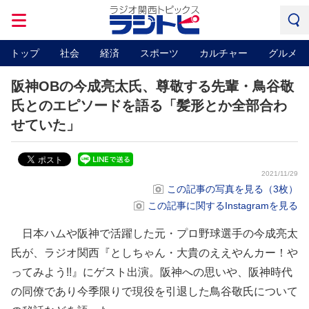
トップ
社会
経済
スポーツ
カルチャー
グルメ
阪神OBの今成亮太氏、尊敬する先輩・鳥谷敬
氏とのエピソードを語る「髪形とか全部合わ
せていた」
2021/11/29
この記事の写真を見る（3枚）
この記事に関するInstagramを見る
日本ハムや阪神で活躍した元・プロ野球選手の今成亮太
氏が、ラジオ関西『としちゃん・大貴のええやんカー！や
ってみよう!!』にゲスト出演。阪神への思いや、阪神時代
の同僚であり今季限りで現役を引退した鳥谷敬氏について