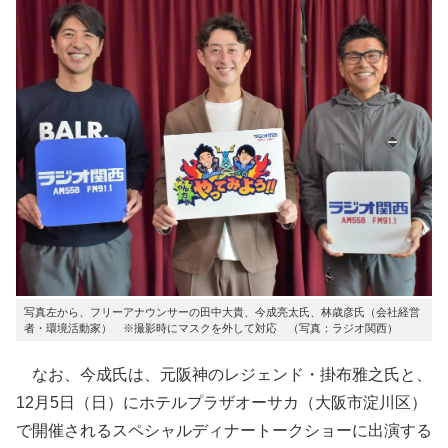
写真左から、フリーアナウンサーの田中大貴、今成亮太氏、林歳彦氏（会社経営
者・環境活動家） ※撮影時にマスクを外して対応 （写真：ラジオ関西）
なお、今成氏は、元阪神のレジェンド・掛布雅之氏と、
12月5日（日）にホテルプラザオーサカ（大阪市淀川区）
で開催されるスペシャルディナートークショーに出演する