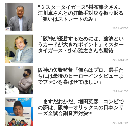
“ミスタータイガース”掛布雅之さん、
江川卓さんとの好敵手対決を振り返る
「狙いはストレートのみ」
2021/02/26
「阪神が優勝するためには、藤浪とい
うカードが大きなポイント」ミスター
タイガース・掛布雅之さんも期待
2021/03/26
阪神の矢野監督「俺らはプロ。選手た
ちには最後のヒーローインタビューま
でファンを喜ばせてほしい」
2021/01/08
「ますだおかだ」増田英彦 コンビで
の夢は、阪神ーオリックスの日本シリ
ーズ全試合副音声対決?!
2021/07/16