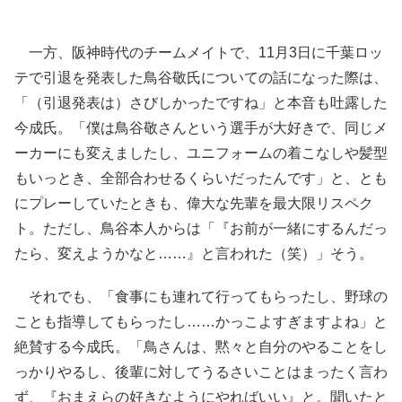
一方、阪神時代のチームメイトで、11月3日に千葉ロッ
テで引退を発表した鳥谷敬氏についての話になった際は、
「（引退発表は）さびしかったですね」と本音も吐露した
今成氏。「僕は鳥谷敬さんという選手が大好きで、同じメ
ーカーにも変えましたし、ユニフォームの着こなしや髪型
もいっとき、全部合わせるくらいだったんです」と、とも
にプレーしていたときも、偉大な先輩を最大限リスペク
ト。ただし、鳥谷本人からは「『お前が一緒にするんだっ
たら、変えようかなと……』と言われた（笑）」そう。
それでも、「食事にも連れて行ってもらったし、野球の
ことも指導してもらったし……かっこよすぎますよね」と
絶賛する今成氏。「鳥さんは、黙々と自分のやることをし
っかりやるし、後輩に対してうるさいことはまったく言わ
ず、『おまえらの好きなようにやればいい』と。聞いたと