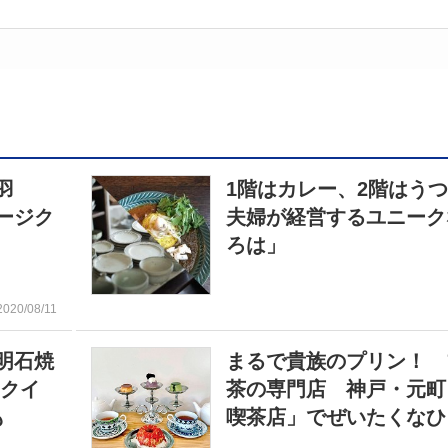
羽
1階はカレー、2階はう
ージク
夫婦が経営するユニーク
ろは」
2020/08/11
明石焼
まるで貴族のプリン！ 
 クイ
茶の専門店 神戸・元町
も
喫茶店」でぜいたくなひ