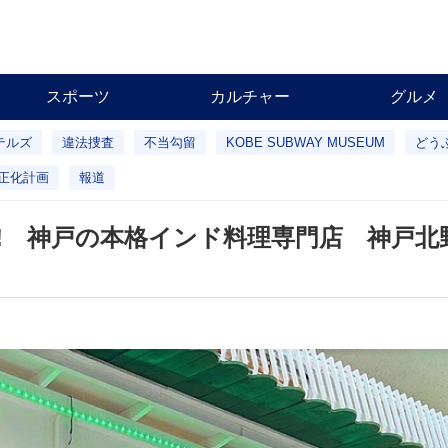
スポーツ
カルチャー
グルメ
テルズ
違法捜査
不当勾留
KOBE SUBWAY MUSEUM
どう
正化計画
報道
?! 神戸の本格インド料理専門店 神戸北