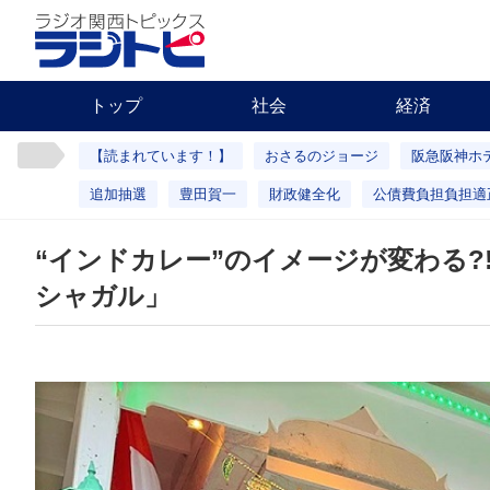
トップ
社会
経済
【読まれています！】
おさるのジョージ
阪急阪神ホ
追加抽選
豊田賀一
財政健全化
公債費負担負担適
“インドカレー”のイメージが変わる
シャガル」