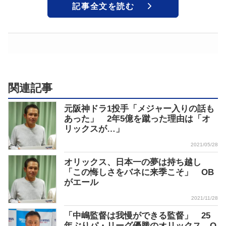
記事全文を読む
関連記事
元阪神ドラ1投手「メジャー入りの話も
あった」 2年5億を蹴った理由は「オ
リックスが…」
2021/05/28
オリックス、日本一の夢は持ち越し
「この悔しさをバネに来季こそ」 OB
がエール
2021/11/28
「中嶋監督は我慢ができる監督」 25
年ぶりパ・リーグ優勝のオリックス O