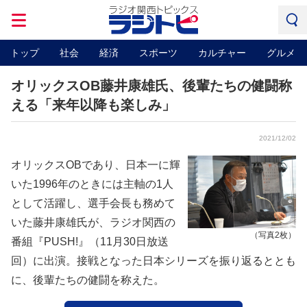
トップ
社会
経済
スポーツ
カルチャー
グルメ
オリックスOB藤井康雄氏、後輩たちの健闘称
える「来年以降も楽しみ」
2021/12/02
オリックスOBであり、日本一に輝
いた1996年のときには主軸の1人
として活躍し、選手会長も務めて
いた藤井康雄氏が、ラジオ関西の
（写真2枚）
番組『PUSH!』（11月30日放送
回）に出演。接戦となった日本シリーズを振り返るととも
に、後輩たちの健闘を称えた。