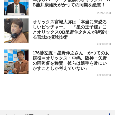
B藤井康雄氏がかつての同期を絶賛！
2021/11/03
オリックス宮城大弥は「本当に末恐ろ
しいピッチャー」 『星の王子様』こ
とオリックスOB星野伸之さんが絶賛す
る宮城の投球技術
2021/08/30
176勝左腕・星野伸之さん かつての女
房役＝オリックス・中嶋、阪神・矢野
の両監督を称賛「彼らは選手を常にい
かすことしか考えていない」
2021/08/30