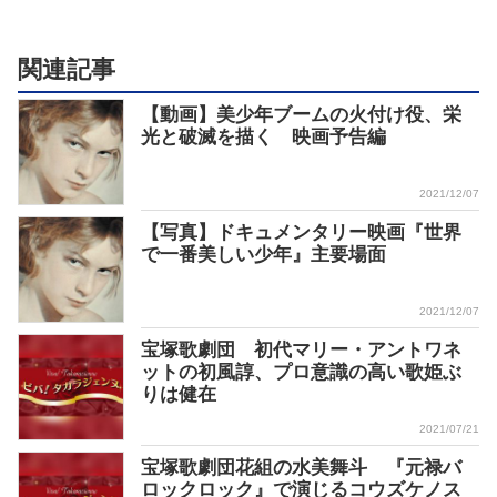
関連記事
【動画】美少年ブームの火付け役、栄
光と破滅を描く 映画予告編
2021/12/07
【写真】ドキュメンタリー映画『世界
で一番美しい少年』主要場面
2021/12/07
宝塚歌劇団 初代マリー・アントワネ
ットの初風諄、プロ意識の高い歌姫ぶ
りは健在
2021/07/21
宝塚歌劇団花組の水美舞斗 『元禄バ
ロックロック』で演じるコウズケノス