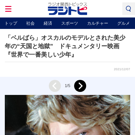
トップ
社会
経済
スポーツ
カルチャー
グルメ
「ベルばら」オスカルのモデルとされた美少
年の“天国と地獄” ドキュメンタリー映画
『世界で一番美しい少年』
2021/12/07
Next
1/5
Prev