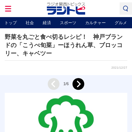
トップ
社会
経済
スポーツ
カルチャー
グルメ
野菜を丸ごと食べ切るレシピ！ 神戸ブラン
ドの「こうべ旬菜」ーほうれん草、ブロッコ
リー、キャベツー
2021/12/27
Next
1/6
Prev