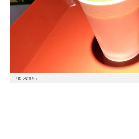
「四つ葉青汁」