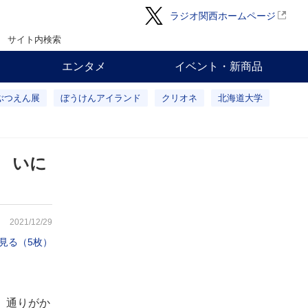
ラジオ関西ホームページ
サイト内検索
エンタメ
イベント・新商品
ぶつえん展
ぼうけんアイランド
クリオネ
北海道大学
 いに
2021/12/29
見る（5枚）
。通りがか