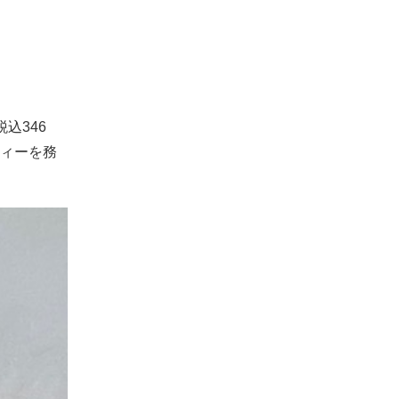
込346
ィーを務