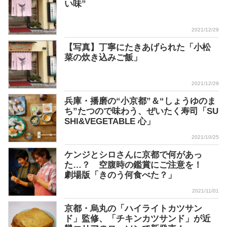
い味”
2021/12/29
【写真】丁寧にたきあげられた「小松
菜の炊き込みご飯」
2021/12/29
兵庫・播磨の“小京都”＆“しょうゆのま
ち”たつので味わう、ぜいたく寿司「SU
SHI&VEGETABLE 心」
2021/10/25
ケンジとシロさんに京都で何があっ
た…？ 空腹時の鑑賞にご注意を！
劇場版「きのう何食べた？」
2021/11/01
京都・烏丸の「ハイライトカツサン
ド」監修、「チキンカツサンド」が近