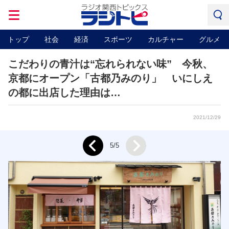
トップ
社会
経済
スポーツ
カルチャー
グルメ
こだわりの青汁は“忘れられない味” 今秋、
京都にオープン「古都乃みのり」 いにしえ
の都に出店した理由は…
2021/12/29
Next
5/5
Prev