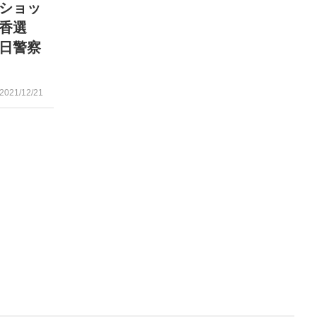
ショッ
香選
日警察
2021/12/21