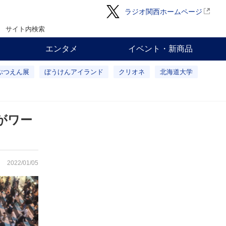
ラジオ関西ホームページ
サイト内検索
エンタメ
イベント・新商品
ぶつえん展
ぼうけんアイランド
クリオネ
北海道大学
阪がワー
2022/01/05