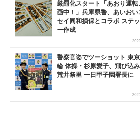
厳罰化スタート「あおり運転
画中！」兵庫県警、あいおい
セイ同和損保とコラボ ステ
ー作成
202
警察官姿でツーショット 東
輪 体操・杉原愛子、飛び込
荒井祭里 一日甲子園署長に
202