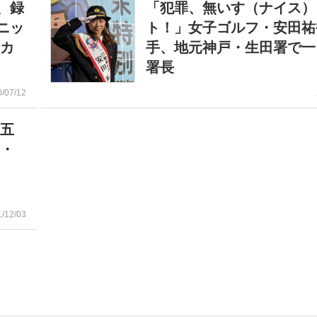
、録
「犯罪、無いす（ナイス）
ニッ
ト！」女子ゴルフ・安田祐
ッカ
手、地元神戸・生田署で一
署長
0/07/12
京五
み・
1/12/03