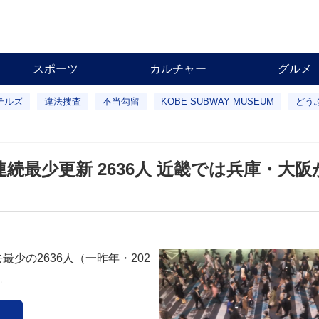
スポーツ
カルチャー
グルメ
テルズ
違法捜査
不当勾留
KOBE SUBWAY MUSEUM
どう
連続最少更新 2636人 近畿では兵庫・大
少の2636人（一昨年・202
。