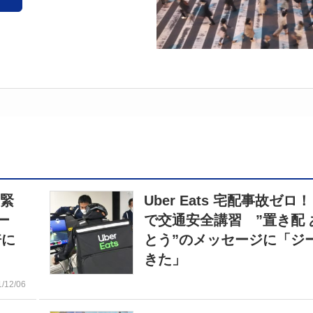
、緊
Uber Eats 宅配事故ゼロ！
ー
で交通安全講習 ”置き配 
倍に
とう”のメッセージに「ジ
きた」
1/12/06