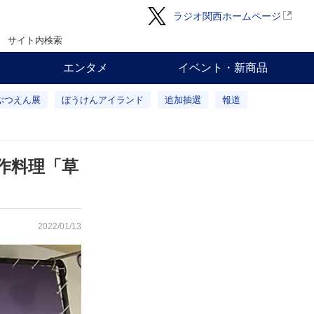
ラジオ関西ホームページ
サイト内検索
エンタメ
イベント・新商品
ぶつえん展
ぼうけんアイランド
追加抽選
報道
作料理「草
2022/01/13