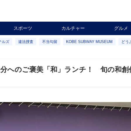
スポーツ
カルチャー
グルメ
テルズ
違法捜査
不当勾留
KOBE SUBWAY MUSEUM
どう
分へのご褒美「和」ランチ！ 旬の和創