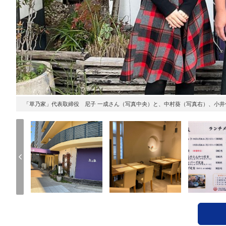
「草乃家」代表取締役 尼子 一成さん（写真中央）と、中村葵（写真右）、小井