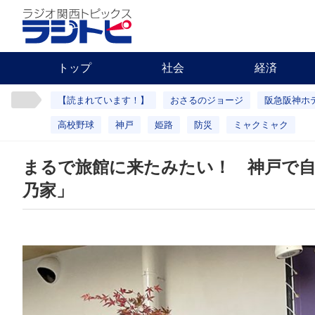
トップ
社会
経済
【読まれています！】
おさるのジョージ
阪急阪神ホ
高校野球
神戸
姫路
防災
ミャクミャク
まるで旅館に来たみたい！ 神戸で自
乃家」