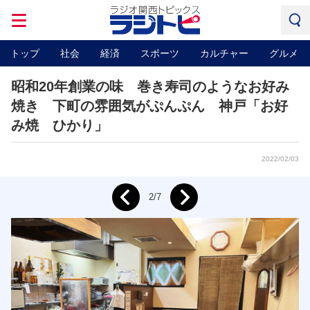
トップ
社会
経済
スポーツ
カルチャー
グルメ
昭和20年創業の味 巻き寿司のようなお好み
焼き 下町の雰囲気がぷんぷん 神戸「お好
み焼 ひかり」
2022/02/03
Next
2/7
Prev