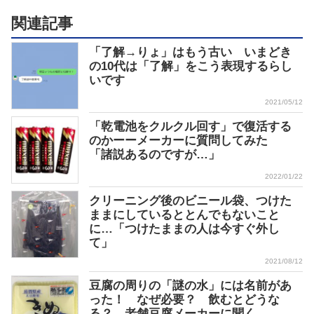
関連記事
「了解→りょ」はもう古い いまどき
の10代は「了解」をこう表現するらし
いです
2021/05/12
「乾電池をクルクル回す」で復活する
のかーーメーカーに質問してみた
「諸説あるのですが…」
2022/01/22
クリーニング後のビニール袋、つけた
ままにしているととんでもないこと
に…「つけたままの人は今すぐ外し
て」
2021/08/12
豆腐の周りの「謎の水」には名前があ
った！ なぜ必要？ 飲むとどうな
る？ 老舗豆腐メーカーに聞く