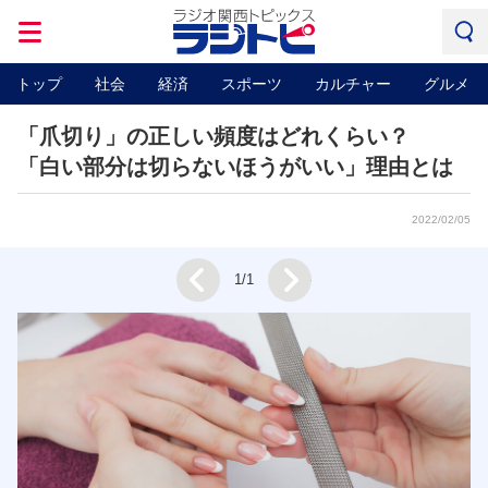
トップ
社会
経済
スポーツ
カルチャー
グルメ
「爪切り」の正しい頻度はどれくらい？
「白い部分は切らないほうがいい」理由とは
2022/02/05
Next
1/1
Prev