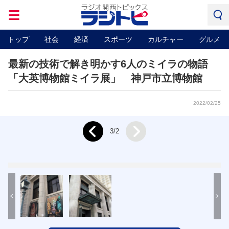
トップ
社会
経済
スポーツ
カルチャー
グルメ
最新の技術で解き明かす6人のミイラの物語
「大英博物館ミイラ展」 神戸市立博物館
2022/02/25
Next
3/2
Prev