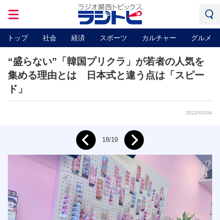
トップ
社会
経済
スポーツ
カルチャー
グルメ
“盛らない”「韓国プリクラ」が若者の人気を
集める理由とは 日本式と違う点は「スピー
ド」
2022/03/04
Next
18/19
Prev