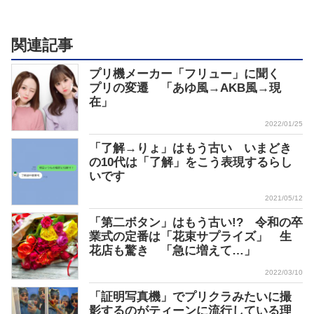
関連記事
プリ機メーカー「フリュー」に聞く
プリの変遷 「あゆ風→AKB風→現
在」
2022/01/25
「了解→りょ」はもう古い いまどき
の10代は「了解」をこう表現するらし
いです
2021/05/12
「第二ボタン」はもう古い!? 令和の卒
業式の定番は「花束サプライズ」 生
花店も驚き 「急に増えて…」
2022/03/10
「証明写真機」でプリクラみたいに撮
影するのがティーンに流行している理