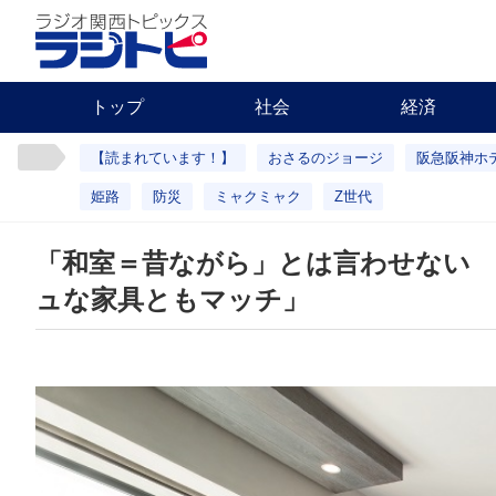
トップ
社会
経済
【読まれています！】
おさるのジョージ
阪急阪神ホ
姫路
防災
ミャクミャク
Z世代
「和室＝昔ながら」とは言わせない
ュな家具ともマッチ」