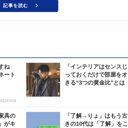
記事を読む
ですね
「インテリアはセンスじ
ネート
っておくだけで部屋をオ
きる“3つの黄金比”とは
2022/03/18
家具の
「了解→りょ」はもう古
」がキ
きの10代は「了解」を