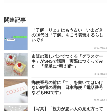
関連記事
「了解→りょ」はもう古い いまどき
の10代は「了解」をこう表現するらし
いです
2021/05/12
市販の蒸しパンでつくる「グラスケー
キ」がSNSで話題 実際につくってみ
た 「簡単に“萌え断”」
2022/04/28
郵便番号の前に「〒」を書いてはいけ
ない納得の理由 日本郵便「電話番号
などもNGです」
2022/02/21
【写真】「視力が悪い人の見え方って