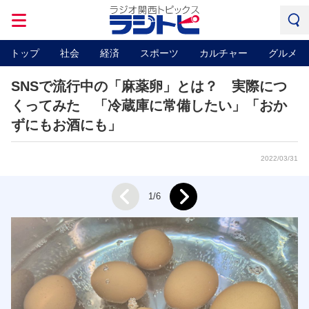
トップ
社会
経済
スポーツ
カルチャー
グルメ
SNSで流行中の「麻薬卵」とは？ 実際につ
くってみた 「冷蔵庫に常備したい」「おか
ずにもお酒にも」
2022/03/31
Next
1/6
Prev